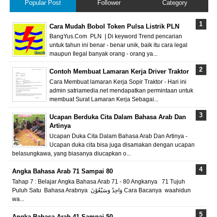
Popular Post
Follower
Category
Cara Mudah Bobol Token Pulsa Listrik PLN
BangYus.Com PLN | Di keyword Trend pencarian
untuk tahun ini benar - benar unik, baik itu cara legal
maupun Ilegal banyak orang - orang ya...
Contoh Membuat Lamaran Kerja Driver Traktor
Cara Membuat lamaran Kerja Sopir Traktor - Hari ini
admin satriamedia.net mendapatkan permintaan untuk
membuat Surat Lamaran Kerja Sebagai...
Ucapan Berduka Cita Dalam Bahasa Arab Dan
Artinya
Ucapan Duka Cita Dalam Bahasa Arab Dan Artinya -
Ucapan duka cita bisa juga disamakan dengan ucapan
belasungkawa, yang biasanya diucapkan o...
Angka Bahasa Arab 71 Sampai 80
Tahap 7 : Belajar Angka Bahasa Arab 71 - 80 Angkanya 71 Tujuh
Puluh Satu Bahasa Arabnya وَاحِدٌ وَسَبْعُوْنَ Cara Bacanya waahidun
wa...
Angka Bahasa Arab 41 Sampai 50