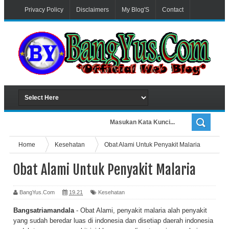
Privacy Policy
Disclaimers
My Blog'S
Contact
Advertiser
Home
Kesehatan
Obat Alami Untuk Penyakit Malaria
Obat Alami Untuk Penyakit Malaria
BangYus.Com
19.21
Kesehatan
Bangsatriamandala
- Obat Alami, penyakit malaria alah penyakit
yang sudah beredar luas di indonesia dan disetiap daerah indonesia