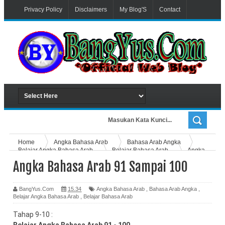
Privacy Policy
Disclaimers
My Blog'S
Contact
Advertiser
Home
Angka Bahasa Arab
Bahasa Arab Angka
Belajar Angka Bahasa Arab
Belajar Bahasa Arab
Angka
Bahasa Arab 91 Sampai 100
Angka Bahasa Arab 91 Sampai 100
BangYus.Com
15.34
Angka Bahasa Arab
,
Bahasa Arab Angka
,
Belajar Angka Bahasa Arab
,
Belajar Bahasa Arab
Tahap 9-10 :