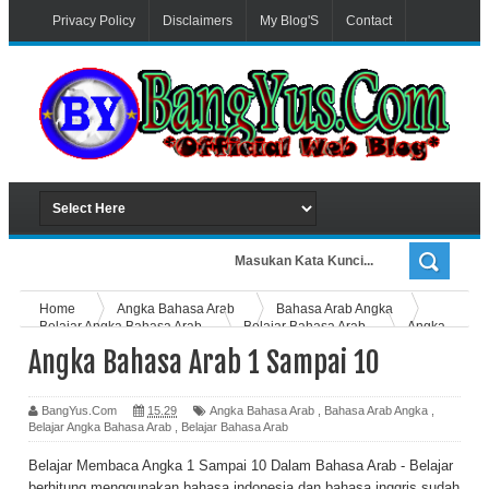
Privacy Policy
Disclaimers
My Blog'S
Contact
Advertiser
Home
Angka Bahasa Arab
Bahasa Arab Angka
Belajar Angka Bahasa Arab
Belajar Bahasa Arab
Angka
Bahasa Arab 1 Sampai 10
Angka Bahasa Arab 1 Sampai 10
BangYus.Com
15.29
Angka Bahasa Arab
,
Bahasa Arab Angka
,
Belajar Angka Bahasa Arab
,
Belajar Bahasa Arab
Belajar Membaca Angka 1 Sampai 10 Dalam Bahasa Arab - Belajar
berhitung menggunakan bahasa indonesia dan bahasa inggris sudah