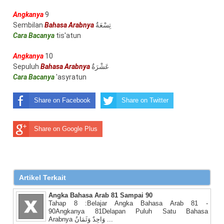
Angkanya
9
Sembilan
Bahasa Arabnya
تِسْعَةٌ
Cara Bacanya
tis'atun
Angkanya
10
Sepuluh
Bahasa Arabnya
عَشْرَةٌ
Cara Bacanya
'asyratun
Share on Facebook
Share on Twitter
Share on Google Plus
Artikel Terkait
Angka Bahasa Arab 81 Sampai 90
Tahap 8 :Belajar Angka Bahasa Arab 81 -
90Angkanya 81Delapan Puluh Satu Bahasa
Arabnya وَاحِدٌ وَثَمَانُ ...