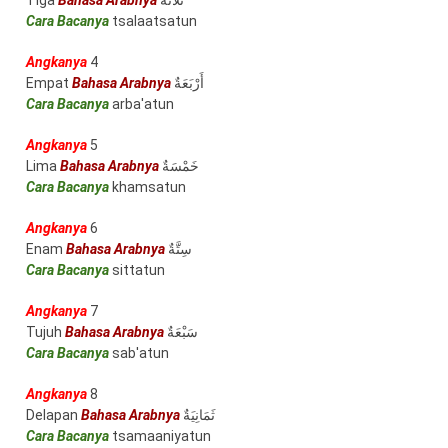
Tiga
Bahasa Arabnya
ثَلَاثَةٌ
Cara Bacanya
tsalaatsatun
Angkanya
4
Empat
Bahasa Arabnya
أَرْبَعَةٌ
Cara Bacanya
arba'atun
Angkanya
5
Lima
Bahasa Arabnya
خَمْسَةٌ
Cara Bacanya
khamsatun
Angkanya
6
Enam
Bahasa Arabnya
سِتَّةٌ
Cara Bacanya
sittatun
Angkanya
7
Tujuh
Bahasa Arabnya
سَبْعَةٌ
Cara Bacanya
sab'atun
Angkanya
8
Delapan
Bahasa Arabnya
ثَمَانِيَةٌ
Cara Bacanya
tsamaaniyatun