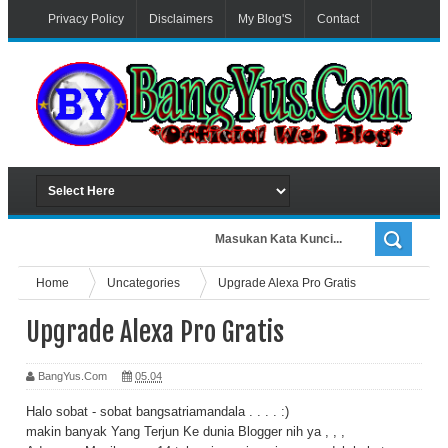
Privacy Policy
Disclaimers
My Blog'S
Contact
Advertiser
Home
Uncategories
Upgrade Alexa Pro Gratis
Upgrade Alexa Pro Gratis
BangYus.Com
05.04
Halo sobat - sobat bangsatriamandala . . . . :)
makin banyak Yang Terjun Ke dunia Blogger nih ya , , ,