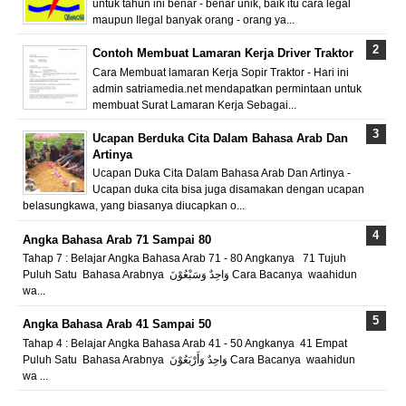
untuk tahun ini benar - benar unik, baik itu cara legal
maupun Ilegal banyak orang - orang ya...
Contoh Membuat Lamaran Kerja Driver Traktor
Cara Membuat lamaran Kerja Sopir Traktor - Hari ini
admin satriamedia.net mendapatkan permintaan untuk
membuat Surat Lamaran Kerja Sebagai...
Ucapan Berduka Cita Dalam Bahasa Arab Dan
Artinya
Ucapan Duka Cita Dalam Bahasa Arab Dan Artinya -
Ucapan duka cita bisa juga disamakan dengan ucapan
belasungkawa, yang biasanya diucapkan o...
Angka Bahasa Arab 71 Sampai 80
Tahap 7 : Belajar Angka Bahasa Arab 71 - 80 Angkanya 71 Tujuh
Puluh Satu Bahasa Arabnya وَاحِدٌ وَسَبْعُوْنَ Cara Bacanya waahidun
wa...
Angka Bahasa Arab 41 Sampai 50
Tahap 4 : Belajar Angka Bahasa Arab 41 - 50 Angkanya 41 Empat
Puluh Satu Bahasa Arabnya وَاحِدٌ وَأَرْبَعُوْنَ Cara Bacanya waahidun
wa ...