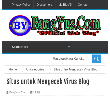
Privacy Policy
Disclaimers
My Blog'S
Contact
Advertiser
Home
Uncategories
Situs untuk Mengecek Virus Blog
Situs untuk Mengecek Virus Blog
BangYus.Com
17.28