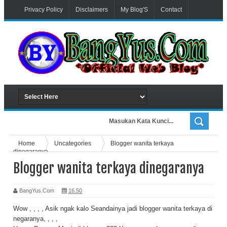
Privacy Policy
Disclaimers
My Blog'S
Contact
Advertiser
Home
Uncategories
Blogger wanita terkaya
dinegaranya
Blogger wanita terkaya dinegaranya
BangYus.Com
16.50
Wow , , , , Asik ngak kalo Seandainya jadi
blogger wanita terkaya
di
negaranya, , , ,